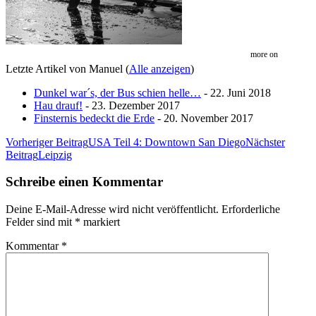
more on
Letzte Artikel von Manuel
(
Alle anzeigen
)
Dunkel war´s, der Bus schien helle…
- 22. Juni 2018
Hau drauf!
- 23. Dezember 2017
Finsternis bedeckt die Erde
- 20. November 2017
Beitrags-
Vorheriger Beitrag
USA Teil 4: Downtown San Diego
Nächster
Beitrag
Leipzig
Navigation
Schreibe einen Kommentar
Deine E-Mail-Adresse wird nicht veröffentlicht.
Erforderliche
Felder sind mit
*
markiert
Kommentar
*