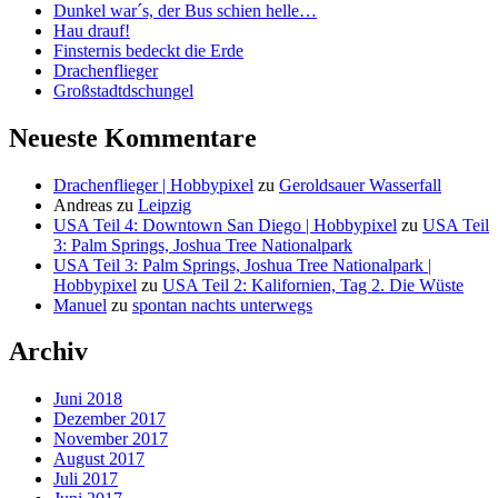
Dunkel war´s, der Bus schien helle…
Hau drauf!
Finsternis bedeckt die Erde
Drachenflieger
Großstadtdschungel
Neueste Kommentare
Drachenflieger | Hobbypixel
zu
Geroldsauer Wasserfall
Andreas
zu
Leipzig
USA Teil 4: Downtown San Diego | Hobbypixel
zu
USA Teil
3: Palm Springs, Joshua Tree Nationalpark
USA Teil 3: Palm Springs, Joshua Tree Nationalpark |
Hobbypixel
zu
USA Teil 2: Kalifornien, Tag 2. Die Wüste
Manuel
zu
spontan nachts unterwegs
Archiv
Juni 2018
Dezember 2017
November 2017
August 2017
Juli 2017